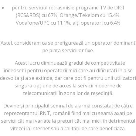
pentru serviciul retrasmisie programe TV de DIGI
(RCS&RDS) cu 67%, Orange/Tekelom cu 15.4%.
Vodafone/UPC cu 11.1%, alți operatori cu 6.4%
Astel, consideram ca se prefigureazǎ un operator dominant
pe piața serviciilor fixe.
Acest lucru diminuează gradul de competitivitate
îndeosebi pentru operatorii mici care au dificultăți în a se
dezvolta și a se extinde, dar care pot fi pentru unii utilizatori
singura opțiune de acces la servicii moderne de
telecomunicații în zona lor de reședință.
Devine și principalul semnal de alarmă constatat de către
reprezentantul RNT, românii fiind mai cu seamă axați pe
servicii cât mai variate la prețuri cât mai mici, în detrimentul
vitezei la internet sau a calității de care beneficiază.