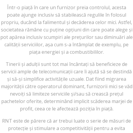
Într-o piață în care un furnizor preia controlul, acesta
poate ajunge inclusiv să stabilească regulile în folosul
propriu, ducând la falimentul și decăderea celor mici. Astfel,
societatea rămâne cu puține opțiuni din care poate alege și
pot apărea inclusiv scumpiri ale prețurilor sau diminuări ale
calității serviciilor, așa cum s-a întâmplat de exemplu, pe
piața energiei și a combustibililor.
Tinerii și adulții sunt tot mai încântați să beneficieze de
servicii ample de telecomunicații care îi ajută să se destindă
și să-și simplifice activitățile uzuale. Dat fiind migrarea
majorității către operatorul dominant, furnizorii mici se văd
nevoiți să limiteze serviciile și/sau să crească prețul
pachetelor oferite, determinând implicit scăderea marjei de
profit, ceea ce le afectează poziția în piață.
RNT este de părere că ar trebui luate o serie de măsuri de
protecție și stimulare a competitivitǎții pentru a evita