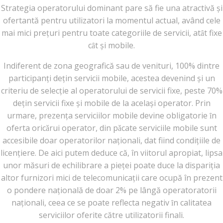
Strategia operatorului dominant pare să fie una atractivă și
ofertantă pentru utilizatori la momentul actual, având cele
mai mici prețuri pentru toate categoriile de servicii, atȃt fixe
cȃt și mobile.
Indiferent de zona geografică sau de venituri, 100% dintre
participanți dețin servicii mobile, acestea devenind și un
criteriu de selecție al operatorului de servicii fixe, peste 70%
dețin servicii fixe și mobile de la același operator. Prin
urmare, prezența serviciilor mobile devine obligatorie ȋn
oferta oricǎrui operator, din pǎcate serviciile mobile sunt
accesibile doar operatorilor naționali, dat fiind condițiile de
licențiere. De aici putem deduce că, în viitorul apropiat, lipsa
unor măsuri de echilibrare a pieței poate duce la dispariția
altor furnizori mici de telecomunicații care ocupă în prezent
o pondere națională de doar 2% pe lângă operatoratorii
naționali, ceea ce se poate reflecta negativ ȋn calitatea
serviciilor oferite către utilizatorii finali.