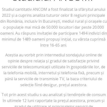
Studiul cantitativ ANCOM a fost finalizat la sfârșitul anului
2022 și a cuprins analiza tuturor celor 8 regiuni principale
din România, inclusiv în București, mediul rural și orașele cu
o populație mai mică de 50.000 locuitori dar peste 20.000
oameni. Au răspuns invitației de participare 1494 indivizi din
minimul de 1489 oameni propuși inițial, cu vârsta cuprinsă
între 16-65 ani.
Aceștia au vorbit prin intermediul sondajului online de
opinie despre relația și gradul de satisfacție privind
serviciile de telecomunicații utilizate în gospodăriile lor, de
la telefonia mobilă, internetul și telefonia fixă, precum și
pȃnǎ la serviciile de transmisie TV, la baza criteriului de
selecție fiind desigur, prețul acestora.
Tot prin acest studiu s-au analizat și tendințele de consum
în ultimele 12 luni raportate la prețul acestora, precum și
gradul de utilizare al principalelor servicii de