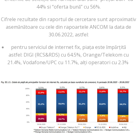
44% si “oferta bunǎ” cu 56%.
Cifrele rezultate din raportul de cercetare sunt aproximativ
asemǎnǎtoare cu cele din rapoartele ANCOM la data de
30.06.2022, astfel:
pentru serviciul de internet fix, piața este ȋmpǎrțitǎ
astfel: DIGI (RCS&RDS) cu 64.5%, Orange/Telekom cu
21.4%, Vodafone/UPC cu 11.7%, alți operatori cu 2.3%