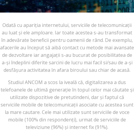
Odată cu apariția internetului, serviciile de telecomunicații
au luat și ele amploare. Iar toate acestea s-au transformat
în adevărate beneficii pentru oamenii de rând. De exemplu,
afacerile au început să aibă contact cu metode mai avansate
de dezvoltare iar angajații s-au bucurat de posibilitatea de
a-și îndeplini diferite sarcini de lucru mai facil si/sau de a-și
desfășura activitatea ȋn afara biroului sau chiar de acasă.
Studiul ANCOM a scos la iveală că, digitalizarea a dus
telefoanele de ultimă generație în topul celor mai căutate și
utilizate dispozitive de pretutindeni, dar și faptul că
serviciile mobile de telecomunicații asociate cu acestea sunt
la mare cautare. Cele mai utilizate sunt serviciile de voce
mobile (100% din respondenți), urmat de serviciile de
televiziune (96%) și internet fix (91%).