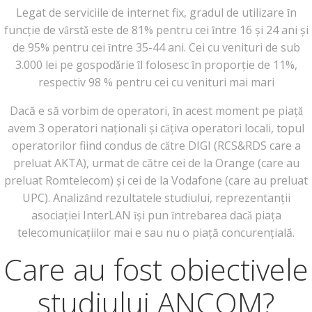
Legat de serviciile de internet fix, gradul de utilizare ȋn
funcție de vȃrstǎ este de 81% pentru cei ȋntre 16 și 24 ani și
de 95% pentru cei ȋntre 35-44 ani. Cei cu venituri de sub
3.000 lei pe gospodǎrie ȋl folosesc ȋn proporție de 11%,
respectiv 98 % pentru cei cu venituri mai mari
Dacă e să vorbim de operatori, ȋn acest moment pe piațǎ
avem 3 operatori naționali și cȃțiva operatori locali, topul
operatorilor fiind condus de cǎtre DIGI (RCS&RDS care a
preluat AKTA), urmat de către cei de la Orange (care au
preluat Romtelecom) și cei de la Vodafone (care au preluat
UPC). Analizȃnd rezultatele studiului, reprezentanții
asociației InterLAN ȋși pun ȋntrebarea dacǎ piața
telecomunicațiilor mai e sau nu o piață concurențială.
Care au fost obiectivele
studiului ANCOM?