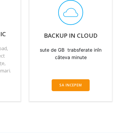
IC
BACKUP IN CLOUD
oad,
sute de GB trabsferate inîn
ect
câteva minute
țe,
 mari.
SA INCEPEM