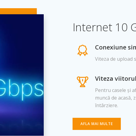
Internet 10 G
Conexiune si
Viteza de upload 
Viteza viitor
Pentru casele și a
muncă de acasă, ze
întârziere.
AFLA MAI MULTE