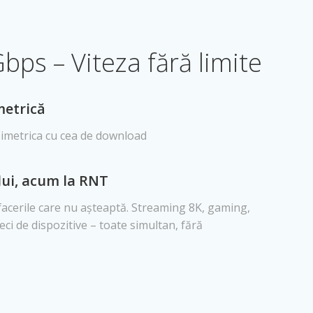
bps – Viteza fără limite
metrică
simetrica cu cea de download
ului, acum la RNT
facerile care nu așteaptă. Streaming 8K, gaming,
ci de dispozitive – toate simultan, fără