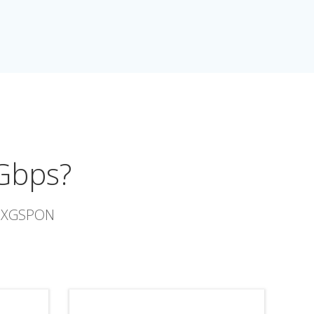
 Gbps?
ia XGSPON