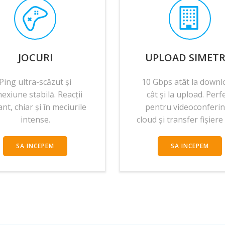
JOCURI
UPLOAD SIMETR
Ping ultra-scăzut și
10 Gbps atât la downl
exiune stabilă. Reacții
cât și la upload. Perf
ant, chiar și în meciurile
pentru videoconferin
intense.
cloud și transfer fișiere
SA INCEPEM
SA INCEPEM